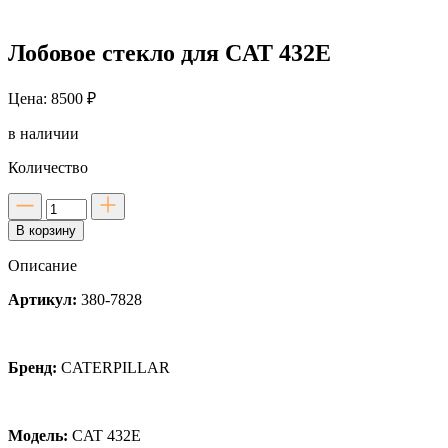
Лобовое стекло для CAT 432E
Цена: 8500 ₽
в наличии
Количество
Количество
товара
В корзину
Лобовое
стекло
Описание
для
CAT
Артикул:
380-7828
432E
Бренд:
CATERPILLAR
Модель:
CAT 432E