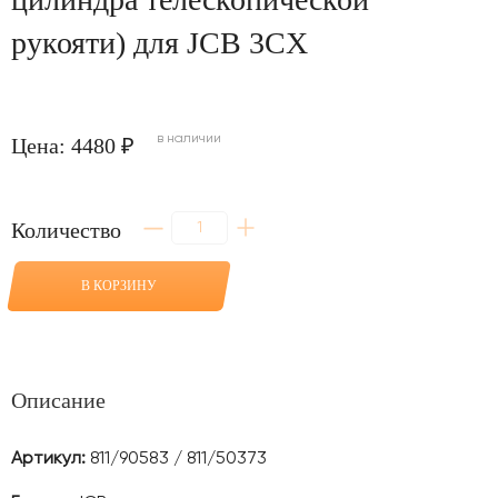
рукояти) для JCB 3CX
в наличии
Цена: 4480 ₽
Количество
Количество
товара
Палец
(Крепление
В КОРЗИНУ
основания
г/
цилиндра
телескопической
рукояти)
для
Описание
JCB
3CX
Артикул:
811/90583 / 811/50373