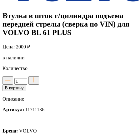
Втулка в шток г/цилиндра подъема
передней стрелы (сверка по VIN) для
VOLVO BL 61 PLUS
Цена: 2000 ₽
в наличии
Количество
Количество
товара
В корзину
Втулка
в
Описание
шток
г/
Артикул:
11711136
цилиндра
подъема
передней
стрелы
Бренд:
VOLVO
(сверка