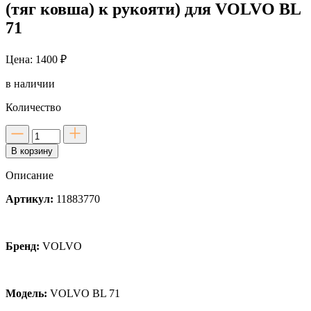
(тяг ковша) к рукояти) для VOLVO BL
71
Цена: 1400 ₽
в наличии
Количество
Количество
товара
В корзину
Втулка
в
Описание
рукоять
(Крепление
Артикул:
11883770
ковша
(тяг
ковша)
к
Бренд:
VOLVO
рукояти)
для
VOLVO
BL
Модель:
VOLVO BL 71
71