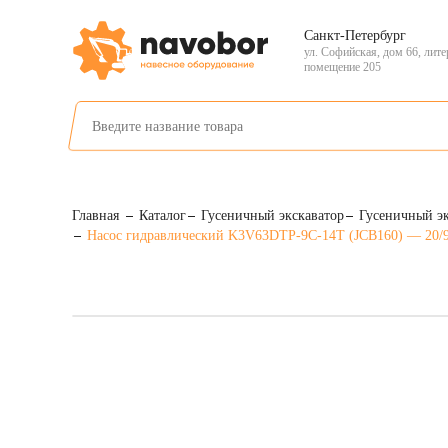
Санкт-Петербург
ул. Софийская, дом 66, лите
помещение 205
Главная
Каталог
Гусеничный экскаватор
Гусеничный эк
Насос гидравлический K3V63DTP-9С-14Т (JCB160) — 20/9