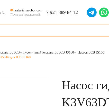
sales@navobor.com
7 921 889 84 12
р А,
Почта для предложений
скаватор JCB
Гусеничный экскаватор JCB JS160
Насосы JCB JS160
25516 для JCB JS160
Насос ги
K3V63DT