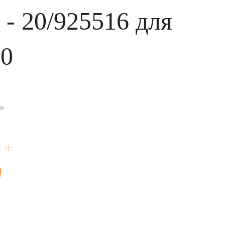
 - 20/925516 для
60
ии
й