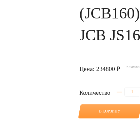
(JCB160)
JCB JS1
в налич
Цена: 234800 ₽
Количество
Количество
товара
Насос
гидравлически
В КОРЗИНУ
K3V63DTP-
9С-14Т
(JCB160)
-
20/925516
для