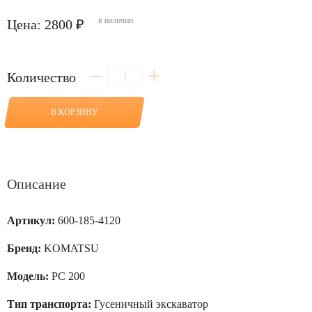
в наличии
Цена: 2800 ₽
Количество
Количество
товара
Фильтр
воздушный
В КОРЗИНУ
(внутренний)
для
PC
200
Описание
Артикул:
600-185-4120
Бренд:
KOMATSU
Модель:
PC 200
Тип транспорта:
Гусеничный экскаватор