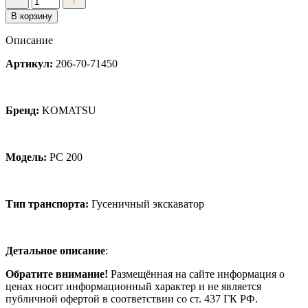
товара
В корзину
Шайба
1
Описание
мм
соединение
Артикул:
206-70-71450
рукояти
с
ковшом
для
Бренд:
KOMATSU
PC
200
Модель:
PC 200
Тип транспорта:
Гусеничный экскаватор
Детальное описание
:
Обратите внимание!
Размещённая на сайте информация о
ценах носит информационный характер и не является
публичной офертой в соответствии со ст. 437 ГК РФ.