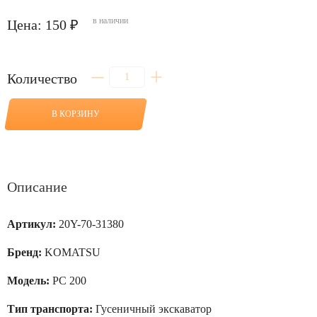
в наличии
Цена: 150 ₽
Количество
Количество
товара
Шайба
1
В КОРЗИНУ
мм
в
соединение
рукояти
с
тягой
Описание
для
PC
200
Артикул:
20Y-70-31380
Бренд:
KOMATSU
Модель:
PC 200
Тип транспорта:
Гусеничный экскаватор