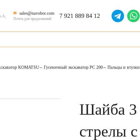
sales@navobor.com
7 921 889 84 12
р А,
Почта для предложений
кскаватор KOMATSU
Гусеничный экскаватор PC 200
Пальцы и втулки
Шайба 3 
стрелы с