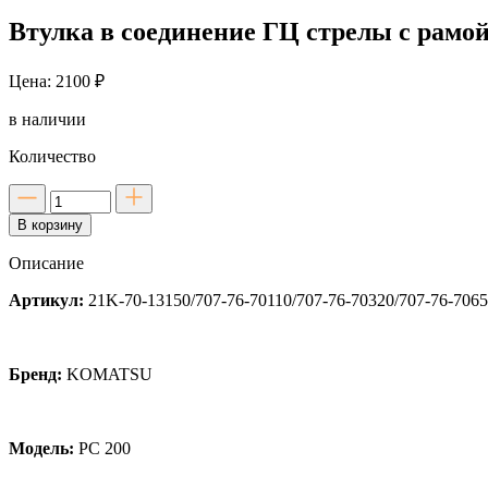
Втулка в соединение ГЦ стрелы с рамой
Цена: 2100 ₽
в наличии
Количество
Количество
товара
В корзину
Втулка
в
Описание
соединение
ГЦ
Артикул:
21K-70-13150/707-76-70110/707-76-70320/707-76-7065
стрелы
с
рамой
для
Бренд:
KOMATSU
PC
200
Модель:
PC 200