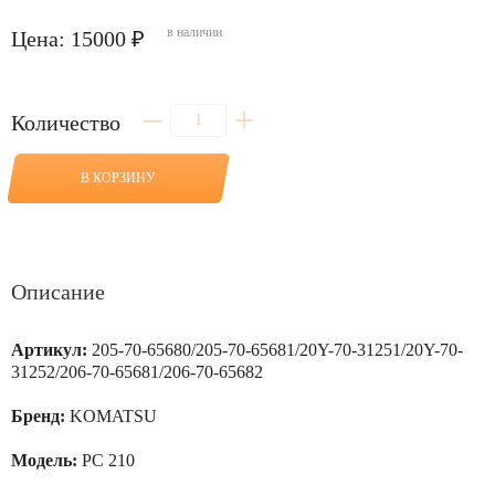
в наличии
Цена: 15000 ₽
Количество
Количество
товара
Палец
в
В КОРЗИНУ
соединение
стрела-
рукоять
для
PC
210
Описание
Артикул:
205-70-65680/205-70-65681/20Y-70-31251/20Y-70-
31252/206-70-65681/206-70-65682
Бренд:
KOMATSU
Модель:
PC 210