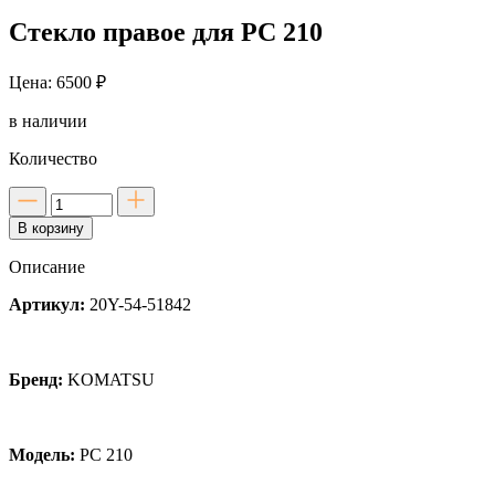
Стекло правое для PC 210
Цена: 6500 ₽
в наличии
Количество
Количество
товара
В корзину
Стекло
правое
Описание
для
PC
Артикул:
20Y-54-51842
210
Бренд:
KOMATSU
Модель:
PC 210