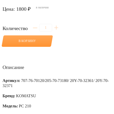
в наличии
Цена: 1800 ₽
Количество
Количество
товара
Втулка
соединения
В КОРЗИНУ
рукояти
с
тягой
для
PC
210
Описание
Артикул:
707-76-70120/205-70-73180/ 20Y-70-32361/ 20Y-70-
32371
Бренд:
KOMATSU
Модель:
PC 210