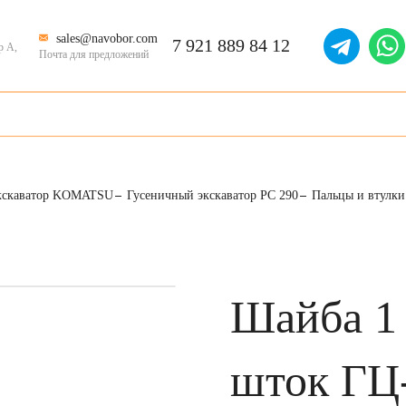
sales@navobor.com
7 921 889 84 12
р А,
Почта для предложений
кскаватор KOMATSU
Гусеничный экскаватор PC 290
Пальцы и втулки
Шайба 1 
шток ГЦ-