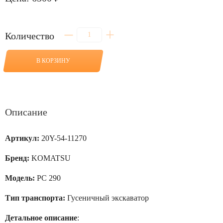
Количество
Количество
товара
Стекло
заднее
В КОРЗИНУ
для
PC
290
Описание
Артикул:
20Y-54-11270
Бренд:
KOMATSU
Модель:
PC 290
Тип транспорта:
Гусеничный экскаватор
Детальное описание
: