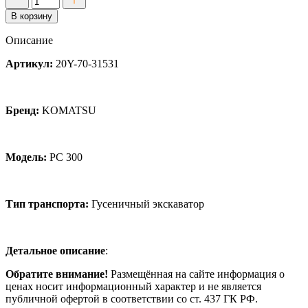
товара
В корзину
Шайба
3
Описание
мм
соединение
Артикул:
20Y-70-31531
рукояти
с
ковшом
для
Бренд:
KOMATSU
PC
300
Модель:
PC 300
Тип транспорта:
Гусеничный экскаватор
Детальное описание
:
Обратите внимание!
Размещённая на сайте информация о
ценах носит информационный характер и не является
публичной офертой в соответствии со ст. 437 ГК РФ.