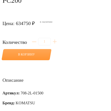
PC200
в наличии
Цена: 634750 ₽
Количество
Количество
товара
Насос
гидравлический
В КОРЗИНУ
HPV095
(PC200-
8)
-
708-
2L-
Описание
01500
для
PC200
Артикул:
708-2L-01500
Бренд:
KOMATSU