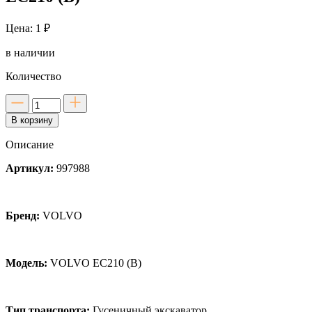
Цена: 1 ₽
в наличии
Количество
Количество
товара
В корзину
Болт
крепления
Описание
звездочки
для
Артикул:
997988
VOLVO
EC210
(B)
Бренд:
VOLVO
Модель:
VOLVO EC210 (B)
Тип транспорта:
Гусеничный экскаватор