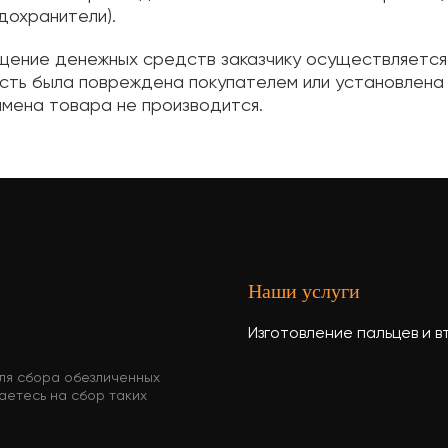
дохранители).
ение денежных средств заказчику осуществляется 
асть была повреждена покупателем или установлена
замена товара не производится.
Наши услуги
Изготовление пальцев и в
для сбора обезличенных
аетесь на сбор таких