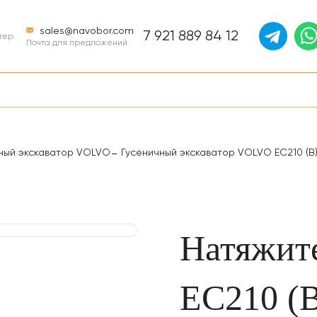
sales@navobor.com
7 921 889 84 12
итер
Почта для предложений
ный экскаватор VOLVO
Гусеничный экскаватор VOLVO EC210 (B
Натяжит
EC210 (