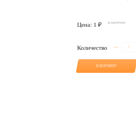
в наличии
Цена: 1 ₽
Количество
Количество
товара
Натяжитель
для
В КОРЗИНУ
VOLVO
EC210
(B)