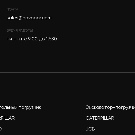
ПОЧТА
sales@navobor.com
ВРЕМЯ РАБОТЫ
пн – пт с 9:00 до 17:30
альный погрузчик
Экскаватор-погрузч
PILLAR
CATERPILLAR
O
JCB