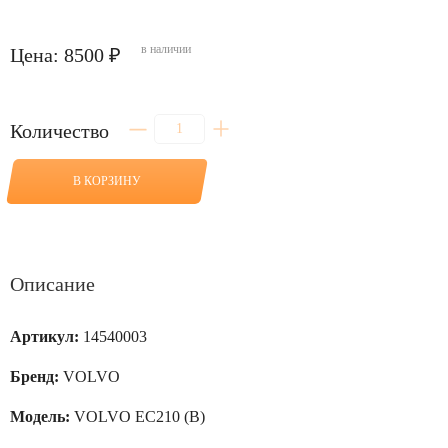
в наличии
Цена: 8500 ₽
Количество
Количество
товара
Палец
в
В КОРЗИНУ
соединение
трапеция-
тяга
для
VOLVO
EC210
Описание
(B)
Артикул:
14540003
Бренд:
VOLVO
Модель:
VOLVO EC210 (B)