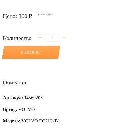
в наличии
Цена: 300 ₽
Количество
Количество
товара
Сальник
в
В КОРЗИНУ
соединение
ГЦ
рукояти-
стрела
для
VOLVO
Описание
EC210
(B)
Артикул:
14560205
Бренд:
VOLVO
Модель:
VOLVO EC210 (B)