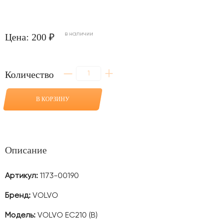
в наличии
Цена: 200 ₽
Количество
Количество
товара
Шайба
1
В КОРЗИНУ
мм
соединение
рукояти
с
ковшом
для
Описание
VOLVO
EC210
(B)
Артикул:
1173-00190
Бренд:
VOLVO
Модель:
VOLVO EC210 (B)