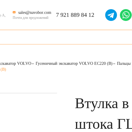
sales@navobor.com
7 921 889 84 12
р А,
Почта для предложений
кскаватор VOLVO
Гусеничный экскаватор VOLVO EC220 (B)
Пальцы 
 (B)
Втулка в
штока ГЦ