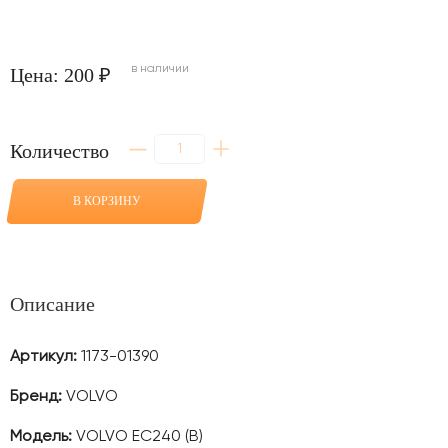
в наличии
Цена: 200 ₽
Количество
Количество
товара
Шайба
1
В КОРЗИНУ
мм
соединение
рукояти
с
ковшом
для
Описание
VOLVO
EC240
(B)
Артикул:
1173-01390
Бренд:
VOLVO
Модель:
VOLVO EC240 (B)