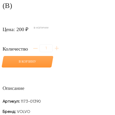
(B)
в наличии
Цена: 200 ₽
Количество
Количество
товара
Шайба
1
В КОРЗИНУ
мм
в
соединение
трапеция-
ковш
для
Описание
VOLVO
EC240
(B)
Артикул:
1173-01390
Бренд:
VOLVO