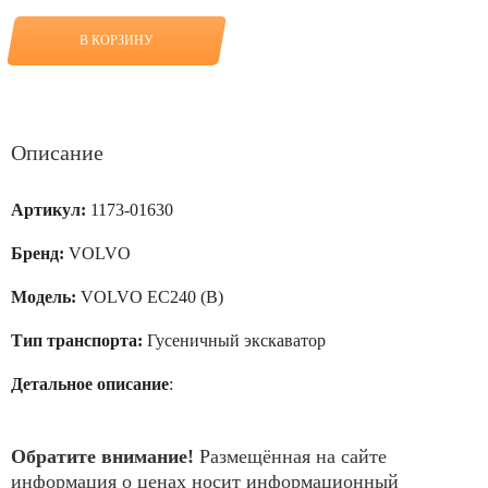
товара
Шайба
2
В КОРЗИНУ
мм
в
соединение
штока
ГЦ
стрелы-
Описание
рама
для
VOLVO
EC240
Артикул:
1173-01630
(B)
Бренд:
VOLVO
Модель:
VOLVO EC240 (B)
Тип транспорта:
Гусеничный экскаватор
Детальное описание
:
Обратите внимание!
Размещённая на сайте
информация о ценах носит информационный