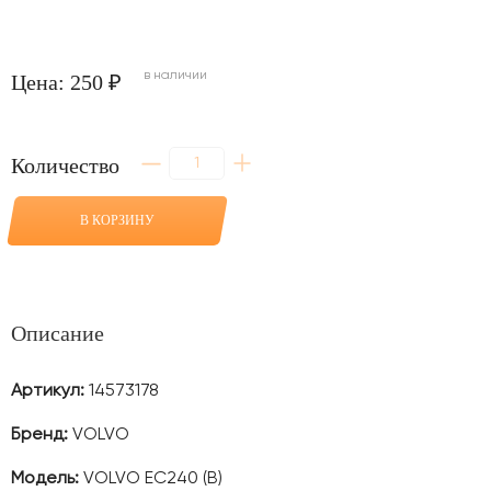
в наличии
Цена: 250 ₽
Количество
Количество
товара
Шайба
3
В КОРЗИНУ
мм
соединение
рукояти
с
ковшом
для
Описание
VOLVO
EC240
(B)
Артикул:
14573178
Бренд:
VOLVO
Модель:
VOLVO EC240 (B)