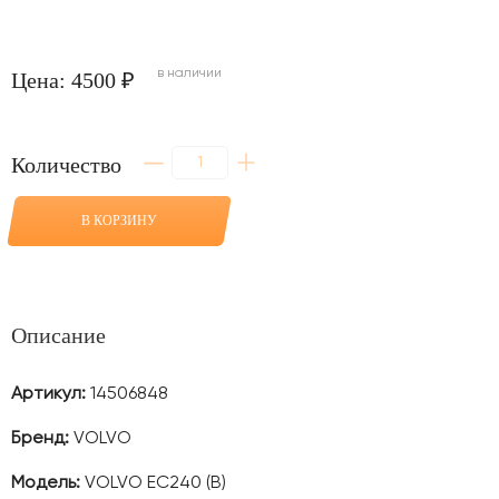
в наличии
Цена: 4500 ₽
Количество
Количество
товара
Стекло
люка
В КОРЗИНУ
для
VOLVO
EC240
(B)
Описание
Артикул:
14506848
Бренд:
VOLVO
Модель:
VOLVO EC240 (B)