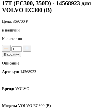
17T (EC300, 350D) - 14568923 для
VOLVO EC300 (B)
Цена: 369700 ₽
в наличии
Количество
Количество
товара
В корзину
Насос
гидравлический
Описание
K5V160DT-
9R-
Артикул:
14568923
17T
(EC300,
350D)
-
Бренд:
VOLVO
14568923
для
VOLVO
EC300
Модель:
VOLVO EC300 (B)
(B)