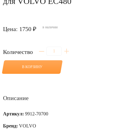
для VOLVO EC480
в наличии
Цена: 1750 ₽
Количество
Количество
товара
Фильтр
воздушный
В КОРЗИНУ
(внутренний)
для
VOLVO
EC480
Описание
Артикул:
9912-70700
Бренд:
VOLVO