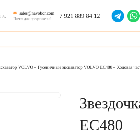
sales@navobor.com
7 921 889 84 12
р А,
Почта для предложений
кскаватор VOLVO
Гусеничный экскаватор VOLVO EC480
Ходовая ча
Звездоч
EC480