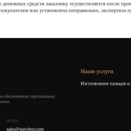
 денежных средств заказчику осуществляется после пров
покупателем или установлена неправильно, экспертиза про
Наши услуги
Изготовление пальцев и
ра обезличенных персональных
анных.
ПОЧТА
sales@navobor.com