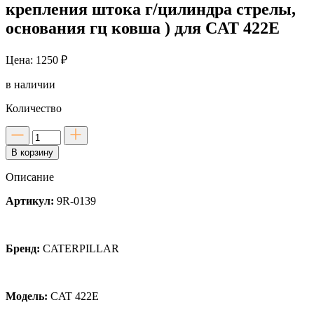
крепления штока г/цилиндра стрелы,
основания гц ковша ) для CAT 422E
Цена: 1250 ₽
в наличии
Количество
Количество
товара
В корзину
Втулка
в
Описание
поворотную
бабку
Артикул:
9R-0139
(узел
крепления
штока
г/
Бренд:
CATERPILLAR
цилиндра
стрелы,
основания
гц
Модель:
CAT 422E
ковша