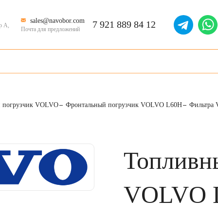
sales@navobor.com
7 921 889 84 12
р А,
Почта для предложений
й погрузчик VOLVO
Фронтальный погрузчик VOLVO L60H
Фильтра
Топливн
VOLVO 