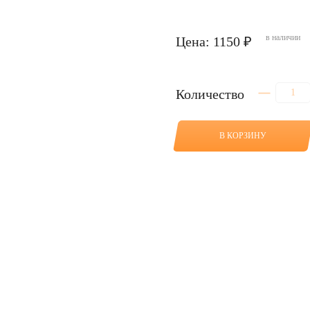
в наличии
Цена: 1150 ₽
Количество
Количество
товара
Топливный
фильтр
В КОРЗИНУ
для
VOLVO
L60H