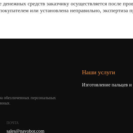
 денежных средств заказчику осуществляется после пров
покупателем или установлена неправильно, экспертиза про
Наши услуги
Изготовление пальцев и
ра обезличенных персональных
анных.
ПОЧТА
sales@navobor.com